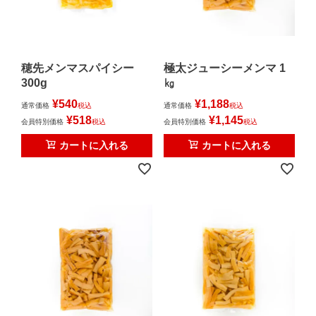
穂先メンマスパイシー
極太ジューシーメンマ 1
300g
㎏
¥
540
¥
1,188
通常価格
税込
通常価格
税込
¥
518
¥
1,145
会員特別価格
税込
会員特別価格
税込
カートに入れる
カートに入れる