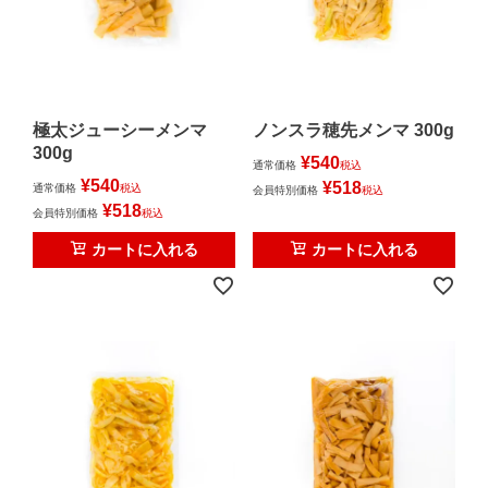
特定商取引法に基づく表示
コーポレートサイト
極太ジューシーメンマ
ノンスラ穂先メンマ 300g
300g
¥
540
通常価格
税込
¥
540
¥
518
通常価格
税込
会員特別価格
税込
¥
518
会員特別価格
税込
カートに入れる
カートに入れる