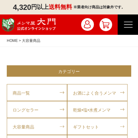
4,320
円以上
送料無料
※業者向け商品は対象外です。
HOME
大容量商品
マイページ／ログイン
会員登録
カテゴリー
注文履歴
商品一覧
お酒によく合うメンマ
業者のお客様はこちら
ロングセラー
乾燥•塩•水煮メンマ
大容量商品
ギフトセット
商品一覧