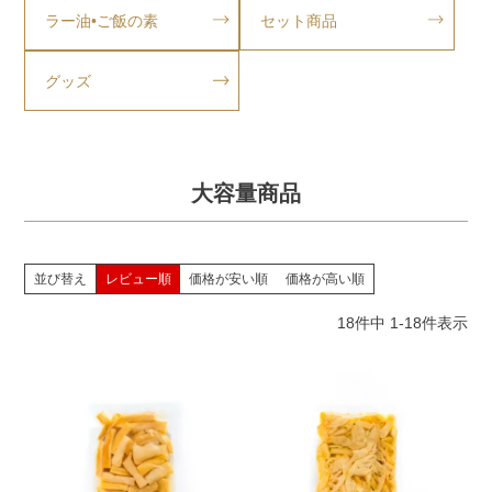
ラー油•ご飯の素
セット商品
お気に入り
グッズ
お酒によく合うメンマ
大容量商品
セット商品
並び替え
レビュー順
価格が安い順
価格が高い順
グッズ
18
件中
1
-
18
件表示
ご利用ガイド
よくある質問
会社情報
個人情報の取扱