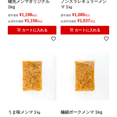
穂先メンマオリジナル
ノンスラレギュラーメン
1kg
マ 1㎏
¥
1,198
¥
1,080
通常価格
税込
通常価格
税込
¥
1,156
¥
1,037
会員特別価格
税込
会員特別価格
税込
カートに入れる
カートに入れる
うま味メンマ 1㎏
極細ポークメンマ 1kg