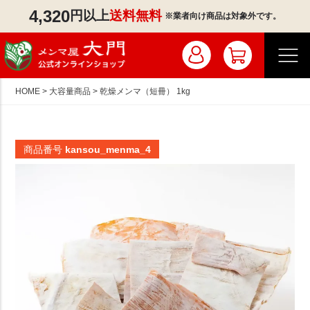
4,320
円以上
送料無料
※業者向け商品は対象外です。
HOME
大容量商品
乾燥メンマ（短冊） 1kg
商品番号
kansou_menma_4
マイページ／ログイン
会員登録
注文履歴
業者のお客様はこちら
商品一覧