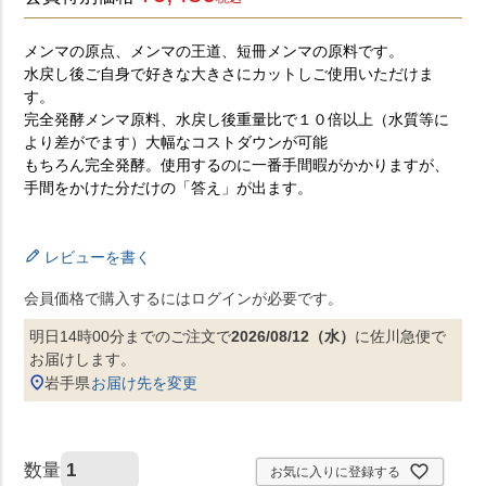
特定商取引法に基づく表示
コーポレートサイト
メンマの原点、メンマの王道、短冊メンマの原料です。
水戻し後ご自身で好きな大きさにカットしご使用いただけま
す。
完全発酵メンマ原料、水戻し後重量比で１０倍以上（水質等に
より差がでます）大幅なコストダウンが可能
もちろん完全発酵。使用するのに一番手間暇がかかりますが、
手間をかけた分だけの「答え」が出ます。
レビューを書く
会員価格で購入するにはログインが必要です。
明日
14時00分
までのご注文で
2026/08/12（水）
に
佐川急便
で
お届けします。
岩手県
お届け先を変更
お気に入りに登録する