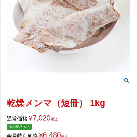
お気に入り
お酒によく合うメンマ
セット商品
グッズ
乾燥メンマ（短冊） 1kg
7,020
¥
通常価格
ご利用ガイド
よくある質問
税込
会員価格あり
会社情報
個人情報の取扱
6,480
¥
会員特別価格
税込