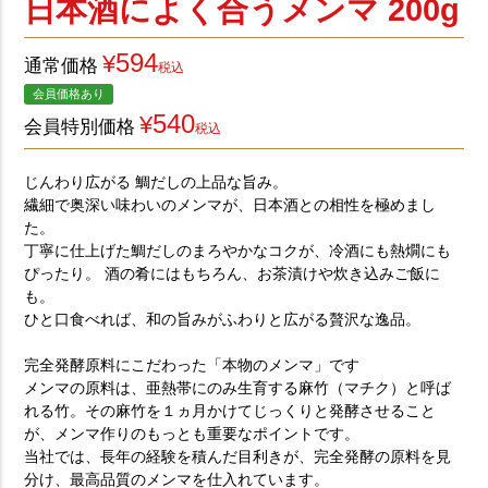
日本酒によく合うメンマ 200g
特定商取引法に基づく表示
コーポレートサイト
594
¥
通常価格
税込
会員価格あり
540
¥
会員特別価格
税込
じんわり広がる 鯛だしの上品な旨み。
繊細で奥深い味わいのメンマが、日本酒との相性を極めまし
た。
丁寧に仕上げた鯛だしのまろやかなコクが、冷酒にも熱燗にも
ぴったり。 酒の肴にはもちろん、お茶漬けや炊き込みご飯に
も。
ひと口食べれば、和の旨みがふわりと広がる贅沢な逸品。
完全発酵原料にこだわった「本物のメンマ」です
メンマの原料は、亜熱帯にのみ生育する麻竹（マチク）と呼ば
れる竹。その麻竹を１ヵ月かけてじっくりと発酵させること
が、メンマ作りのもっとも重要なポイントです。
当社では、長年の経験を積んだ目利きが、完全発酵の原料を見
分け、最高品質のメンマを仕入れています。