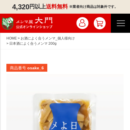
4,320
円以上
送料無料
※業者向け商品は対象外です。
HOME
お酒によく合うメンマ_個人様向け
日本酒によく合うメンマ 200g
マイページ／ログイン
会員登録
商品番号
osake_6
注文履歴
業者のお客様はこちら
商品一覧