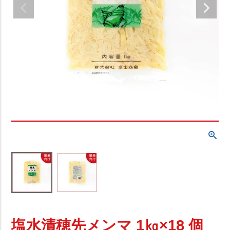
お気に入り
極太メンマ
乾燥メンマ
塩メンマ
水煮メンマ
塩水漬穂先メンマ 1㎏×18 個
穂先メンマ