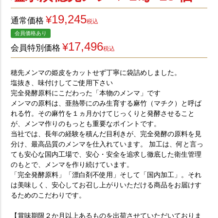
19,245
¥
通常価格
税込
メンマの戻し方
会員価格あり
17,496
¥
会員特別価格
税込
穂先メンマの姫皮をカットせず丁寧に袋詰めしました。
ご利用ガイド
よくある質問
塩抜き、味付けしてご使用下さい
完全発酵原料にこだわった「本物のメンマ」です
会社情報
個人情報の取扱
メンマの原料は、亜熱帯にのみ生育する麻竹（マチク）と呼ば
れる竹。その麻竹を１ヵ月かけてじっくりと発酵させること
特定商取引法に基づく表示
コーポレートサイト
が、メンマ作りのもっとも重要なポイントです。
当社では、長年の経験を積んだ目利きが、完全発酵の原料を見
分け、最高品質のメンマを仕入れています。 加工は、何と言っ
ても安心な国内工場で、安心・安全を追求し徹底した衛生管理
のもとで、メンマを作り続けています。
「完全発酵原料」「漂白剤不使用」そして「国内加工」。それ
は美味しく、安心してお召し上がりいただける商品をお届けす
るためのこだわりです。
【賞味期限２か月以上あるものを出荷させていただいておりま