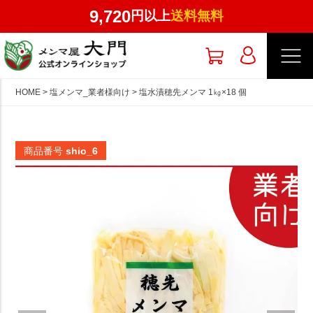
9,720
円以上
送料無料
HOME
塩メンマ_業者様向け
塩水漬穂先メンマ 1㎏×18 個
商品番号
shio_6
マイページ／ログイン
会員登録
注文履歴
個人のお客様はこちら
商品一覧